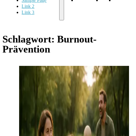
Sample Page
Sample Page
Link 2
Link 3
Link 2
Link 3
Schlagwort:
Burnout-
Prävention